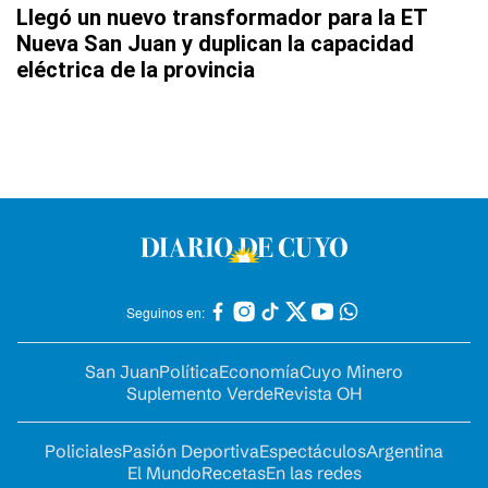
Llegó un nuevo transformador para la ET
Nueva San Juan y duplican la capacidad
eléctrica de la provincia
Seguinos en:
San Juan
Política
Economía
Cuyo Minero
Suplemento Verde
Revista OH
Policiales
Pasión Deportiva
Espectáculos
Argentina
El Mundo
Recetas
En las redes