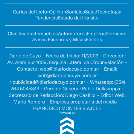
Cartas del lector
Opinion
Sociales
Salud
Tecnología
Tendencia
Estado del tránsito
Clasificados
Inmuebles
Automotores
Empleos
Servicios
Avisos Fúnebres y Misas
Edictos
Diario de Cuyo - Fecha de Inicio: 11/2003 - Dirección:
Av. Alem Sur 1639. Esquina Lateral de Circunvalación -
Contacto:
web@diariodecuyo.com.ar
- Email:
web@diariodecuyo.com.ar
/
publicidad@diariodecuyo.com.ar
-
Whatsapp: (054)
264 5045343 - Gerente General: Pablo Dellazoppa -
Secretario de Redacción: Diego Castillo - Editor Web:
Mario Romero - Empresa propietaria del medio -
FRANCISCO MONTES S.A.C.I.F.