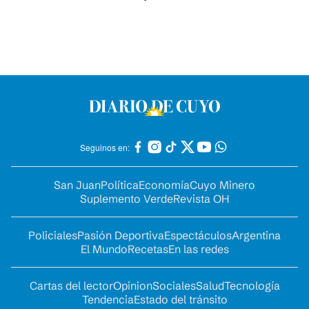
Seguinos en:
San Juan
Política
Economía
Cuyo Minero
Suplemento Verde
Revista OH
Policiales
Pasión Deportiva
Espectáculos
Argentina
El Mundo
Recetas
En las redes
Cartas del lector
Opinion
Sociales
Salud
Tecnología
Tendencia
Estado del tránsito