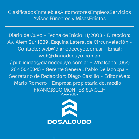
Clasificados
Inmuebles
Automotores
Empleos
Servicios
Avisos Fúnebres y Misas
Edictos
Diario de Cuyo - Fecha de Inicio: 11/2003 - Dirección:
Av. Alem Sur 1639. Esquina Lateral de Circunvalación -
Contacto:
web@diariodecuyo.com.ar
- Email:
web@diariodecuyo.com.ar
/
publicidad@diariodecuyo.com.ar
-
Whatsapp: (054)
264 5045343 - Gerente General: Pablo Dellazoppa -
Secretario de Redacción: Diego Castillo - Editor Web:
Mario Romero - Empresa propietaria del medio -
FRANCISCO MONTES S.A.C.I.F.