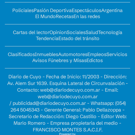
Policiales
Pasión Deportiva
Espectáculos
Argentina
El Mundo
Recetas
En las redes
Cartas del lector
Opinion
Sociales
Salud
Tecnología
Tendencia
Estado del tránsito
Clasificados
Inmuebles
Automotores
Empleos
Servicios
Avisos Fúnebres y Misas
Edictos
Diario de Cuyo - Fecha de Inicio: 11/2003 - Dirección:
Av. Alem Sur 1639. Esquina Lateral de Circunvalación -
Contacto:
web@diariodecuyo.com.ar
- Email:
web@diariodecuyo.com.ar
/
publicidad@diariodecuyo.com.ar
-
Whatsapp: (054)
264 5045343 - Gerente General: Pablo Dellazoppa -
Secretario de Redacción: Diego Castillo - Editor Web:
Mario Romero - Empresa propietaria del medio -
FRANCISCO MONTES S.A.C.I.F.