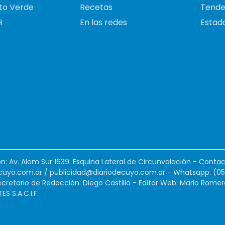
to Verde
Recetas
Tende
H
En las redes
Estado
ión: Av. Alem Sur 1639. Esquina Lateral de Circunvalación - Contac
cuyo.com.ar
/
publicidad@diariodecuyo.com.ar
-
Whatsapp: (0
cretario de Redacción: Diego Castillo - Editor Web: Mario Romer
 S.A.C.I.F.