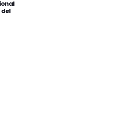
ional
 del