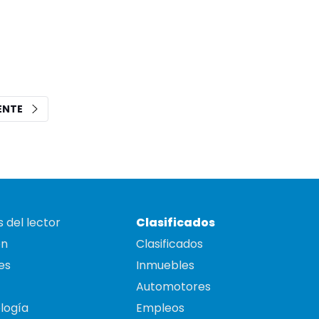
IENTE
 del lector
Clasificados
on
Clasificados
es
Inmuebles
Automotores
logía
Empleos