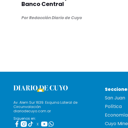
Banco Central
Por Redacción Diario de Cuyo
Seccione
San Juan
Av. Alem Sur 1639. Esquina Lateral de
Política
Circunvalación
diariodecuyo.com.ar
Economía
Siguenos en:
Cuyo Mine
X