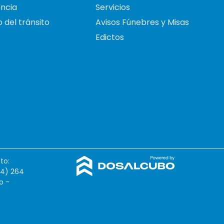
ncia
Servicios
 del tránsito
Avisos Fúnebres y Misas
Edictos
to:
54) 264
o -