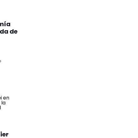
omía
da de
o
ier