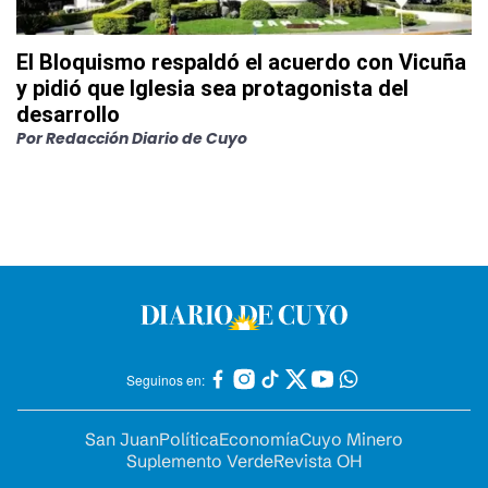
El Bloquismo respaldó el acuerdo con Vicuña
y pidió que Iglesia sea protagonista del
desarrollo
Por
Redacción Diario de Cuyo
Seguinos en:
San Juan
Política
Economía
Cuyo Minero
Suplemento Verde
Revista OH