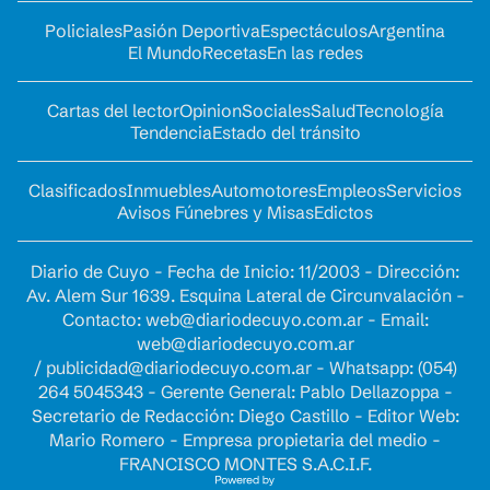
Policiales
Pasión Deportiva
Espectáculos
Argentina
El Mundo
Recetas
En las redes
Cartas del lector
Opinion
Sociales
Salud
Tecnología
Tendencia
Estado del tránsito
Clasificados
Inmuebles
Automotores
Empleos
Servicios
Avisos Fúnebres y Misas
Edictos
Diario de Cuyo - Fecha de Inicio: 11/2003 - Dirección:
Av. Alem Sur 1639. Esquina Lateral de Circunvalación -
Contacto:
web@diariodecuyo.com.ar
- Email:
web@diariodecuyo.com.ar
/
publicidad@diariodecuyo.com.ar
-
Whatsapp: (054)
264 5045343 - Gerente General: Pablo Dellazoppa -
Secretario de Redacción: Diego Castillo - Editor Web:
Mario Romero - Empresa propietaria del medio -
FRANCISCO MONTES S.A.C.I.F.