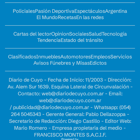
Policiales
Pasión Deportiva
Espectáculos
Argentina
El Mundo
Recetas
En las redes
Cartas del lector
Opinion
Sociales
Salud
Tecnología
Tendencia
Estado del tránsito
Clasificados
Inmuebles
Automotores
Empleos
Servicios
Avisos Fúnebres y Misas
Edictos
Diario de Cuyo - Fecha de Inicio: 11/2003 - Dirección:
Av. Alem Sur 1639. Esquina Lateral de Circunvalación -
Contacto:
web@diariodecuyo.com.ar
- Email:
web@diariodecuyo.com.ar
/
publicidad@diariodecuyo.com.ar
-
Whatsapp: (054)
264 5045343 - Gerente General: Pablo Dellazoppa -
Secretario de Redacción: Diego Castillo - Editor Web:
Mario Romero - Empresa propietaria del medio -
FRANCISCO MONTES S.A.C.I.F.