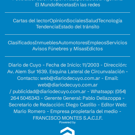
El Mundo
Recetas
En las redes
Cartas del lector
Opinion
Sociales
Salud
Tecnología
Tendencia
Estado del tránsito
Clasificados
Inmuebles
Automotores
Empleos
Servicios
Avisos Fúnebres y Misas
Edictos
Diario de Cuyo - Fecha de Inicio: 11/2003 - Dirección:
Av. Alem Sur 1639. Esquina Lateral de Circunvalación -
Contacto:
web@diariodecuyo.com.ar
- Email:
web@diariodecuyo.com.ar
/
publicidad@diariodecuyo.com.ar
-
Whatsapp: (054)
264 5045343 - Gerente General: Pablo Dellazoppa -
Secretario de Redacción: Diego Castillo - Editor Web:
Mario Romero - Empresa propietaria del medio -
FRANCISCO MONTES S.A.C.I.F.