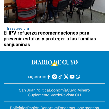
Infraestructura
El IPV refuerza recomendaciones para
prevenir estafas y proteger a las familias
sanjuaninas
Seguinos en:
San Juan
Política
Economía
Cuyo Minero
Suplemento Verde
Revista OH
Policiales
Pasión Deportiva
Espectáculos
Argentina