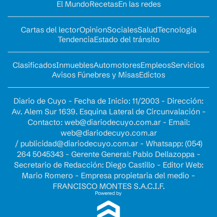
El Mundo
Recetas
En las redes
Cartas del lector
Opinion
Sociales
Salud
Tecnología
Tendencia
Estado del tránsito
Clasificados
Inmuebles
Automotores
Empleos
Servicios
Avisos Fúnebres y Misas
Edictos
Diario de Cuyo - Fecha de Inicio: 11/2003 - Dirección:
Av. Alem Sur 1639. Esquina Lateral de Circunvalación -
Contacto:
web@diariodecuyo.com.ar
- Email:
web@diariodecuyo.com.ar
/
publicidad@diariodecuyo.com.ar
-
Whatsapp: (054)
264 5045343 - Gerente General: Pablo Dellazoppa -
Secretario de Redacción: Diego Castillo - Editor Web:
Mario Romero - Empresa propietaria del medio -
FRANCISCO MONTES S.A.C.I.F.