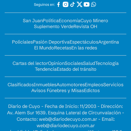
Seguinos en:
San Juan
Política
Economía
Cuyo Minero
Suplemento Verde
Revista OH
Policiales
Pasión Deportiva
Espectáculos
Argentina
El Mundo
Recetas
En las redes
Cartas del lector
Opinion
Sociales
Salud
Tecnología
Tendencia
Estado del tránsito
Clasificados
Inmuebles
Automotores
Empleos
Servicios
Avisos Fúnebres y Misas
Edictos
Diario de Cuyo - Fecha de Inicio: 11/2003 - Dirección:
Av. Alem Sur 1639. Esquina Lateral de Circunvalación -
Contacto:
web@diariodecuyo.com.ar
- Email:
web@diariodecuyo.com.ar