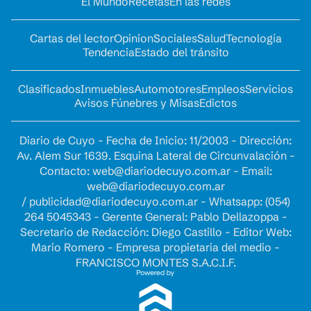
El Mundo
Recetas
En las redes
Cartas del lector
Opinion
Sociales
Salud
Tecnología
Tendencia
Estado del tránsito
Clasificados
Inmuebles
Automotores
Empleos
Servicios
Avisos Fúnebres y Misas
Edictos
Diario de Cuyo - Fecha de Inicio: 11/2003 - Dirección:
Av. Alem Sur 1639. Esquina Lateral de Circunvalación -
Contacto:
web@diariodecuyo.com.ar
- Email:
web@diariodecuyo.com.ar
/
publicidad@diariodecuyo.com.ar
-
Whatsapp: (054)
264 5045343 - Gerente General: Pablo Dellazoppa -
Secretario de Redacción: Diego Castillo - Editor Web:
Mario Romero - Empresa propietaria del medio -
FRANCISCO MONTES S.A.C.I.F.