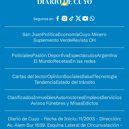
Seguinos en:
San Juan
Política
Economía
Cuyo Minero
Suplemento Verde
Revista OH
Policiales
Pasión Deportiva
Espectáculos
Argentina
El Mundo
Recetas
En las redes
Cartas del lector
Opinion
Sociales
Salud
Tecnología
Tendencia
Estado del tránsito
Clasificados
Inmuebles
Automotores
Empleos
Servicios
Avisos Fúnebres y Misas
Edictos
Diario de Cuyo - Fecha de Inicio: 11/2003 - Dirección:
Av. Alem Sur 1639. Esquina Lateral de Circunvalación -