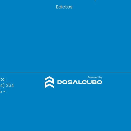
Edictos
to:
54) 264
o -