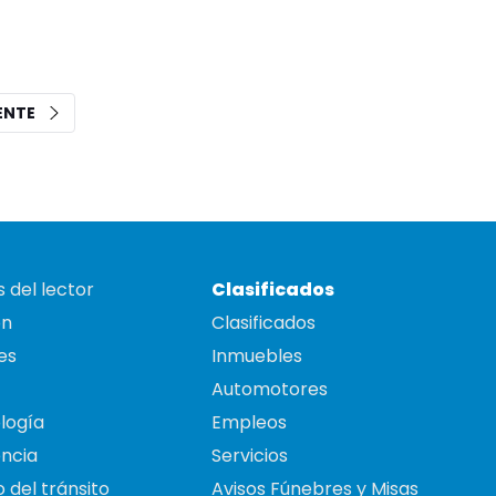
IENTE
 del lector
Clasificados
on
Clasificados
es
Inmuebles
Automotores
logía
Empleos
ncia
Servicios
 del tránsito
Avisos Fúnebres y Misas