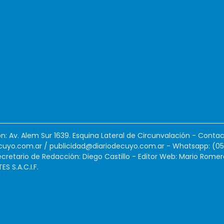
ión: Av. Alem Sur 1639. Esquina Lateral de Circunvalación - Contac
cuyo.com.ar
/
publicidad@diariodecuyo.com.ar
-
Whatsapp: (0
cretario de Redacción: Diego Castillo - Editor Web: Mario Romer
 S.A.C.I.F.