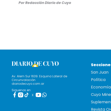
Por Redacción Diario de Cuyo
Seccione
San Juan
Av. Alem Sur 1639. Esquina Lateral de
Política
Circunvalación
diariodecuyo.com.ar
Economía
Siguenos en:
Cuyo Mine
X
Suplemen
Revista O