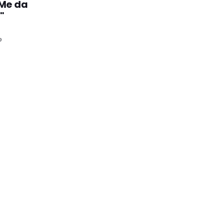
Me da
"
o