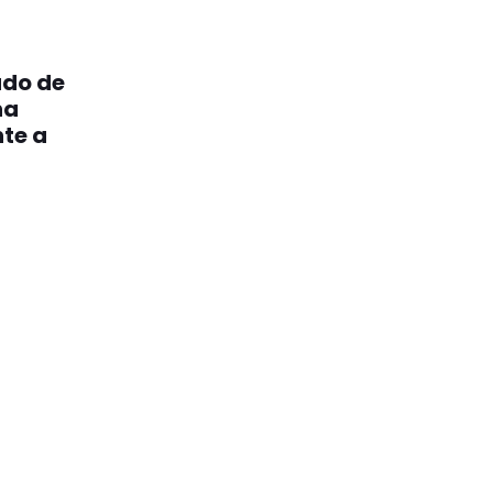
ado de
na
nte a