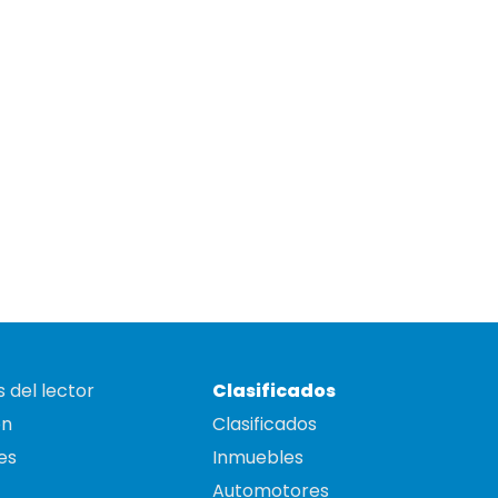
 del lector
Clasificados
on
Clasificados
es
Inmuebles
Automotores