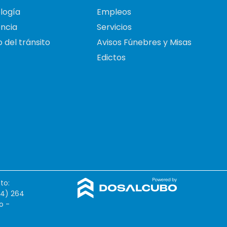
logía
Empleos
ncia
Servicios
 del tránsito
Avisos Fúnebres y Misas
Edictos
to:
54) 264
o -