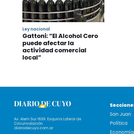
Ley nacional
Gattoni: “El Alcohol Cero
puede afectar la
actividad comercial
local”
Seccione
San Juan
Av. Alem Sur 1639. Esquina Lateral de
Política
Circunvalación
diariodecuyo.com.ar
Economía