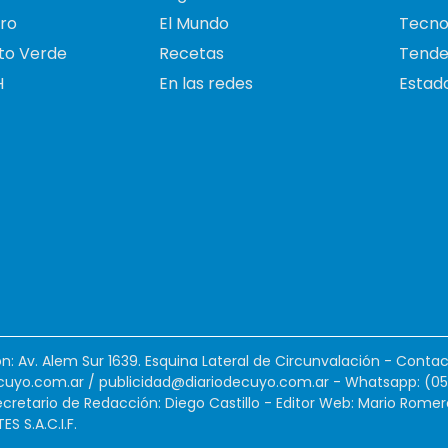
ro
El Mundo
Tecno
to Verde
Recetas
Tende
H
En las redes
Estado
ión: Av. Alem Sur 1639. Esquina Lateral de Circunvalación - Contac
cuyo.com.ar
/
publicidad@diariodecuyo.com.ar
-
Whatsapp: (0
cretario de Redacción: Diego Castillo - Editor Web: Mario Romer
 S.A.C.I.F.