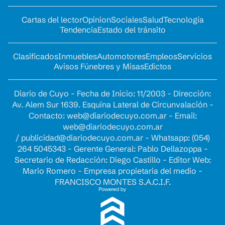
Cartas del lector
Opinion
Sociales
Salud
Tecnología
Tendencia
Estado del tránsito
Clasificados
Inmuebles
Automotores
Empleos
Servicios
Avisos Fúnebres y Misas
Edictos
Diario de Cuyo - Fecha de Inicio: 11/2003 - Dirección:
Av. Alem Sur 1639. Esquina Lateral de Circunvalación -
Contacto:
web@diariodecuyo.com.ar
- Email:
web@diariodecuyo.com.ar
/
publicidad@diariodecuyo.com.ar
-
Whatsapp: (054)
264 5045343 - Gerente General: Pablo Dellazoppa -
Secretario de Redacción: Diego Castillo - Editor Web:
Mario Romero - Empresa propietaria del medio -
FRANCISCO MONTES S.A.C.I.F.