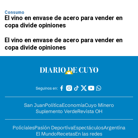
Consumo
El vino en envase de acero para vender en
copa divide opiniones
El vino en envase de acero para vender en
copa divide opiniones
Seguinos en:
San Juan
Política
Economía
Cuyo Minero
Suplemento Verde
Revista OH
Policiales
Pasión Deportiva
Espectáculos
Argentina
El Mundo
Recetas
En las redes