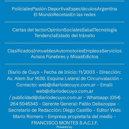
Policiales
Pasión Deportiva
Espectáculos
Argentina
El Mundo
Recetas
En las redes
Cartas del lector
Opinion
Sociales
Salud
Tecnología
Tendencia
Estado del tránsito
Clasificados
Inmuebles
Automotores
Empleos
Servicios
Avisos Fúnebres y Misas
Edictos
Diario de Cuyo - Fecha de Inicio: 11/2003 - Dirección:
Av. Alem Sur 1639. Esquina Lateral de Circunvalación -
Contacto:
web@diariodecuyo.com.ar
- Email:
web@diariodecuyo.com.ar
/
publicidad@diariodecuyo.com.ar
-
Whatsapp: (054)
264 5045343 - Gerente General: Pablo Dellazoppa -
Secretario de Redacción: Diego Castillo - Editor Web:
Mario Romero - Empresa propietaria del medio -
FRANCISCO MONTES S.A.C.I.F.