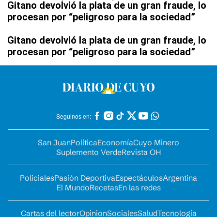
Gitano devolvió la plata de un gran fraude, lo
procesan por “peligroso para la sociedad”
Gitano devolvió la plata de un gran fraude, lo
procesan por “peligroso para la sociedad”
Seguinos en:
San Juan
Política
Economía
Cuyo Minero
Suplemento Verde
Revista OH
Policiales
Pasión Deportiva
Espectáculos
Argentina
El Mundo
Recetas
En las redes
Cartas del lector
Opinion
Sociales
Salud
Tecnología