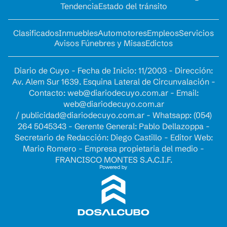
Tendencia
Estado del tránsito
Clasificados
Inmuebles
Automotores
Empleos
Servicios
Avisos Fúnebres y Misas
Edictos
Diario de Cuyo - Fecha de Inicio: 11/2003 - Dirección:
Av. Alem Sur 1639. Esquina Lateral de Circunvalación -
Contacto:
web@diariodecuyo.com.ar
- Email:
web@diariodecuyo.com.ar
/
publicidad@diariodecuyo.com.ar
-
Whatsapp: (054)
264 5045343 - Gerente General: Pablo Dellazoppa -
Secretario de Redacción: Diego Castillo - Editor Web:
Mario Romero - Empresa propietaria del medio -
FRANCISCO MONTES S.A.C.I.F.