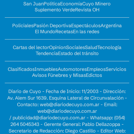
San Juan
Política
Economía
Cuyo Minero
Suplemento Verde
Revista OH
Policiales
Pasión Deportiva
Espectáculos
Argentina
El Mundo
Recetas
En las redes
Cartas del lector
Opinion
Sociales
Salud
Tecnología
Tendencia
Estado del tránsito
Clasificados
Inmuebles
Automotores
Empleos
Servicios
Avisos Fúnebres y Misas
Edictos
Diario de Cuyo - Fecha de Inicio: 11/2003 - Dirección:
Av. Alem Sur 1639. Esquina Lateral de Circunvalación -
Contacto:
web@diariodecuyo.com.ar
- Email:
web@diariodecuyo.com.ar
/
publicidad@diariodecuyo.com.ar
-
Whatsapp: (054)
264 5045343 - Gerente General: Pablo Dellazoppa -
Secretario de Redacción: Diego Castillo - Editor Web: