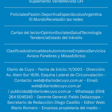
Suplemento Verde
Revista OH
Policiales
Pasión Deportiva
Espectáculos
Argentina
El Mundo
Recetas
En las redes
Cartas del lector
Opinion
Sociales
Salud
Tecnología
Tendencia
Estado del tránsito
Clasificados
Inmuebles
Automotores
Empleos
Servicios
Avisos Fúnebres y Misas
Edictos
Diario de Cuyo - Fecha de Inicio: 11/2003 - Dirección:
Av. Alem Sur 1639. Esquina Lateral de Circunvalación -
Contacto:
web@diariodecuyo.com.ar
- Email:
web@diariodecuyo.com.ar
/
publicidad@diariodecuyo.com.ar
-
Whatsapp: (054)
264 5045343 - Gerente General: Pablo Dellazoppa -
Secretario de Redacción: Diego Castillo - Editor Web:
Mario Romero - Empresa propietaria del medio -