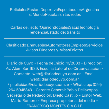
Policiales
Pasión Deportiva
Espectáculos
Argentina
El Mundo
Recetas
En las redes
Cartas del lector
Opinion
Sociales
Salud
Tecnología
Tendencia
Estado del tránsito
Clasificados
Inmuebles
Automotores
Empleos
Servicios
Avisos Fúnebres y Misas
Edictos
Diario de Cuyo - Fecha de Inicio: 11/2003 - Dirección:
Av. Alem Sur 1639. Esquina Lateral de Circunvalación -
Contacto:
web@diariodecuyo.com.ar
- Email:
web@diariodecuyo.com.ar
/
publicidad@diariodecuyo.com.ar
-
Whatsapp: (054)
264 5045343 - Gerente General: Pablo Dellazoppa -
Secretario de Redacción: Diego Castillo - Editor Web:
Mario Romero - Empresa propietaria del medio -
FRANCISCO MONTES S.A.C.I.F.