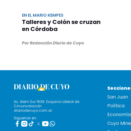
EN EL MARIO KEMPES
Talleres y Colón se cruzan
en Córdoba
Por Redacción Diario de Cuyo
Seccione
San Juan
Av. Alem Sur 1639. Esquina Lateral de
Política
Circunvalación
diariodecuyo.com.ar
Economía
Siguenos en:
Cuyo Mine
X