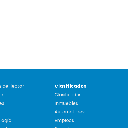
 del lector
Clasificados
on
Clasificados
es
Inmuebles
Automotores
logía
Empleos