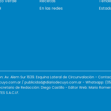
to Verde
Recetas
Tende
H
En las redes
Estado
ión: Av. Alem Sur 1639. Esquina Lateral de Circunvalación - Contac
cuyo.com.ar
/
publicidad@diariodecuyo.com.ar
-
Whatsapp: (0
cretario de Redacción: Diego Castillo - Editor Web: Mario Romer
 S.A.C.I.F.