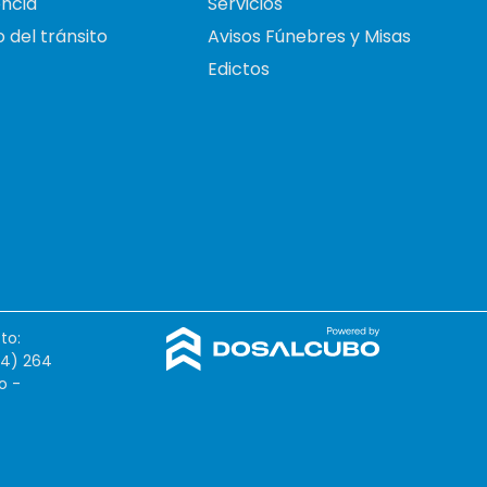
ncia
Servicios
 del tránsito
Avisos Fúnebres y Misas
Edictos
to:
54) 264
o -