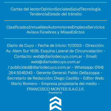
Cartas del lector
Opinion
Sociales
Salud
Tecnología
Tendencia
Estado del tránsito
Clasificados
Inmuebles
Automotores
Empleos
Servicios
Avisos Fúnebres y Misas
Edictos
Diario de Cuyo - Fecha de Inicio: 11/2003 - Dirección:
Av. Alem Sur 1639. Esquina Lateral de Circunvalación -
Contacto:
web@diariodecuyo.com.ar
- Email:
web@diariodecuyo.com.ar
/
publicidad@diariodecuyo.com.ar
-
Whatsapp: (054)
264 5045343 - Gerente General: Pablo Dellazoppa -
Secretario de Redacción: Diego Castillo - Editor Web:
Mario Romero - Empresa propietaria del medio -
FRANCISCO MONTES S.A.C.I.F.