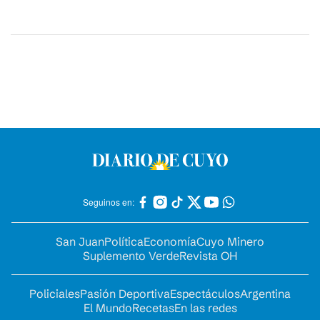
Seguinos en:
San Juan
Política
Economía
Cuyo Minero
Suplemento Verde
Revista OH
Policiales
Pasión Deportiva
Espectáculos
Argentina
El Mundo
Recetas
En las redes