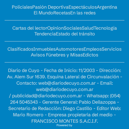
Policiales
Pasión Deportiva
Espectáculos
Argentina
El Mundo
Recetas
En las redes
Cartas del lector
Opinion
Sociales
Salud
Tecnología
Tendencia
Estado del tránsito
Clasificados
Inmuebles
Automotores
Empleos
Servicios
Avisos Fúnebres y Misas
Edictos
Diario de Cuyo - Fecha de Inicio: 11/2003 - Dirección:
Av. Alem Sur 1639. Esquina Lateral de Circunvalación -
Contacto:
web@diariodecuyo.com.ar
- Email:
web@diariodecuyo.com.ar
/
publicidad@diariodecuyo.com.ar
-
Whatsapp: (054)
264 5045343 - Gerente General: Pablo Dellazoppa -
Secretario de Redacción: Diego Castillo - Editor Web:
Mario Romero - Empresa propietaria del medio -
FRANCISCO MONTES S.A.C.I.F.