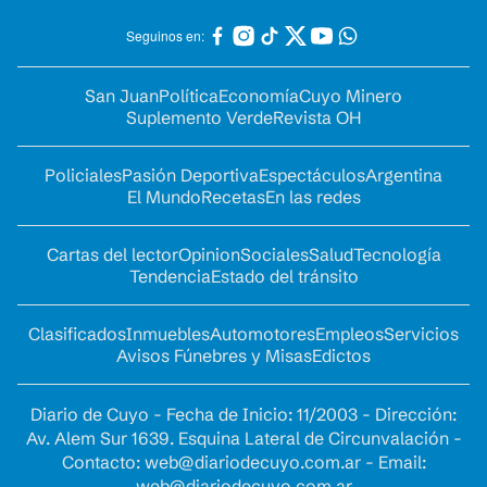
Seguinos en:
San Juan
Política
Economía
Cuyo Minero
Suplemento Verde
Revista OH
Policiales
Pasión Deportiva
Espectáculos
Argentina
El Mundo
Recetas
En las redes
Cartas del lector
Opinion
Sociales
Salud
Tecnología
Tendencia
Estado del tránsito
Clasificados
Inmuebles
Automotores
Empleos
Servicios
Avisos Fúnebres y Misas
Edictos
Diario de Cuyo - Fecha de Inicio: 11/2003 - Dirección:
Av. Alem Sur 1639. Esquina Lateral de Circunvalación -
Contacto:
web@diariodecuyo.com.ar
- Email:
web@diariodecuyo.com.ar