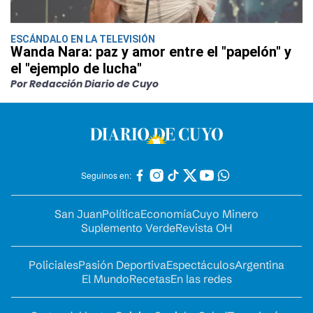
ESCÁNDALO EN LA TELEVISIÓN
Wanda Nara: paz y amor entre el "papelón" y
el "ejemplo de lucha"
Por Redacción Diario de Cuyo
Seguinos en:
San Juan
Política
Economía
Cuyo Minero
Suplemento Verde
Revista OH
Policiales
Pasión Deportiva
Espectáculos
Argentina
El Mundo
Recetas
En las redes