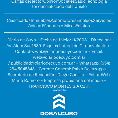
Cartas del lector
Opinion
Sociales
Salud
Tecnología
Tendencia
Estado del tránsito
Clasificados
Inmuebles
Automotores
Empleos
Servicios
Avisos Fúnebres y Misas
Edictos
Diario de Cuyo - Fecha de Inicio: 11/2003 - Dirección:
Av. Alem Sur 1639. Esquina Lateral de Circunvalación -
Contacto:
web@diariodecuyo.com.ar
- Email:
web@diariodecuyo.com.ar
/
publicidad@diariodecuyo.com.ar
-
Whatsapp: (054)
264 5045343 - Gerente General: Pablo Dellazoppa -
Secretario de Redacción: Diego Castillo - Editor Web:
Mario Romero - Empresa propietaria del medio -
FRANCISCO MONTES S.A.C.I.F.