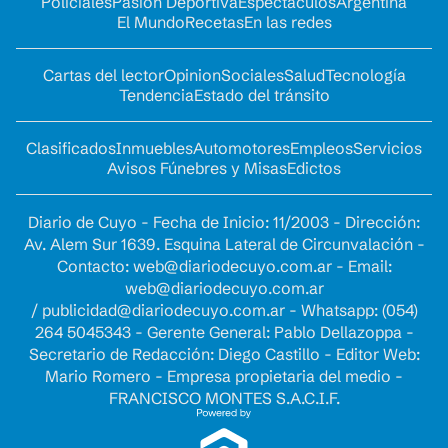
Policiales
Pasión Deportiva
Espectáculos
Argentina
El Mundo
Recetas
En las redes
Cartas del lector
Opinion
Sociales
Salud
Tecnología
Tendencia
Estado del tránsito
Clasificados
Inmuebles
Automotores
Empleos
Servicios
Avisos Fúnebres y Misas
Edictos
Diario de Cuyo - Fecha de Inicio: 11/2003 - Dirección:
Av. Alem Sur 1639. Esquina Lateral de Circunvalación -
Contacto:
web@diariodecuyo.com.ar
- Email:
web@diariodecuyo.com.ar
/
publicidad@diariodecuyo.com.ar
-
Whatsapp: (054)
264 5045343 - Gerente General: Pablo Dellazoppa -
Secretario de Redacción: Diego Castillo - Editor Web:
Mario Romero - Empresa propietaria del medio -
FRANCISCO MONTES S.A.C.I.F.