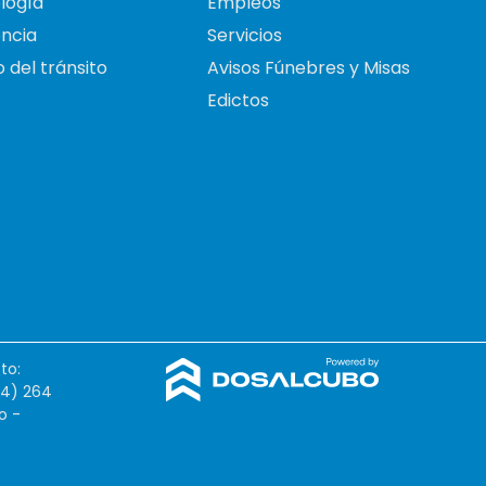
logía
Empleos
ncia
Servicios
 del tránsito
Avisos Fúnebres y Misas
Edictos
to:
54) 264
o -