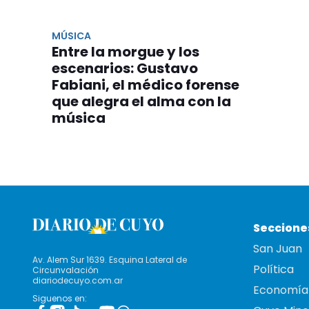
MÚSICA
Entre la morgue y los
escenarios: Gustavo
Fabiani, el médico forense
que alegra el alma con la
música
Seccione
San Juan
Av. Alem Sur 1639. Esquina Lateral de
Política
Circunvalación
diariodecuyo.com.ar
Economía
Siguenos en: