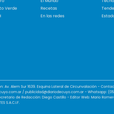
ro
El Mundo
Tecno
to Verde
Recetas
Tende
H
En las redes
Estado
ión: Av. Alem Sur 1639. Esquina Lateral de Circunvalación - Contac
cuyo.com.ar
/
publicidad@diariodecuyo.com.ar
-
Whatsapp: (0
cretario de Redacción: Diego Castillo - Editor Web: Mario Romer
 S.A.C.I.F.