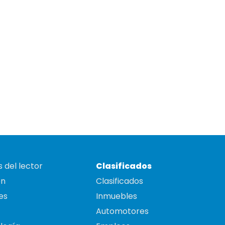
 del lector
Clasificados
on
Clasificados
es
Inmuebles
Automotores