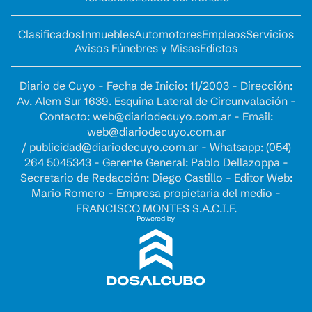
Clasificados
Inmuebles
Automotores
Empleos
Servicios
Avisos Fúnebres y Misas
Edictos
Diario de Cuyo - Fecha de Inicio: 11/2003 - Dirección:
Av. Alem Sur 1639. Esquina Lateral de Circunvalación -
Contacto:
web@diariodecuyo.com.ar
- Email:
web@diariodecuyo.com.ar
/
publicidad@diariodecuyo.com.ar
-
Whatsapp: (054)
264 5045343 - Gerente General: Pablo Dellazoppa -
Secretario de Redacción: Diego Castillo - Editor Web:
Mario Romero - Empresa propietaria del medio -
FRANCISCO MONTES S.A.C.I.F.