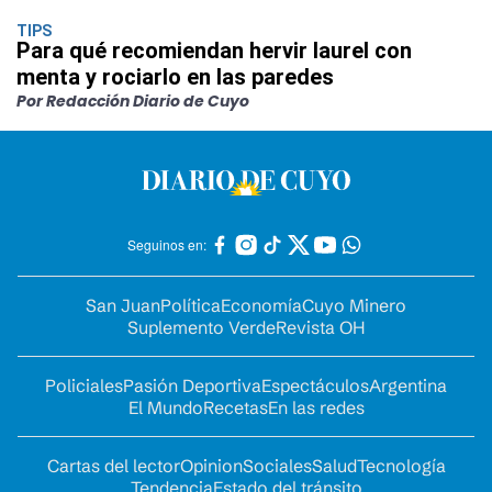
TIPS
Para qué recomiendan hervir laurel con
menta y rociarlo en las paredes
Por Redacción Diario de Cuyo
Seguinos en:
San Juan
Política
Economía
Cuyo Minero
Suplemento Verde
Revista OH
Policiales
Pasión Deportiva
Espectáculos
Argentina
El Mundo
Recetas
En las redes
Cartas del lector
Opinion
Sociales
Salud
Tecnología
Tendencia
Estado del tránsito