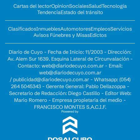
Cartas del lector
Opinion
Sociales
Salud
Tecnología
Tendencia
Estado del tránsito
Clasificados
Inmuebles
Automotores
Empleos
Servicios
Avisos Fúnebres y Misas
Edictos
Diario de Cuyo - Fecha de Inicio: 11/2003 - Dirección:
Av. Alem Sur 1639. Esquina Lateral de Circunvalación -
Contacto:
web@diariodecuyo.com.ar
- Email:
web@diariodecuyo.com.ar
/
publicidad@diariodecuyo.com.ar
-
Whatsapp: (054)
264 5045343 - Gerente General: Pablo Dellazoppa -
Secretario de Redacción: Diego Castillo - Editor Web:
Mario Romero - Empresa propietaria del medio -
FRANCISCO MONTES S.A.C.I.F.