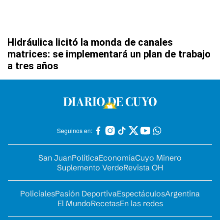
Hidráulica licitó la monda de canales
matrices: se implementará un plan de trabajo
a tres años
Seguinos en:
San Juan
Política
Economía
Cuyo Minero
Suplemento Verde
Revista OH
Policiales
Pasión Deportiva
Espectáculos
Argentina
El Mundo
Recetas
En las redes