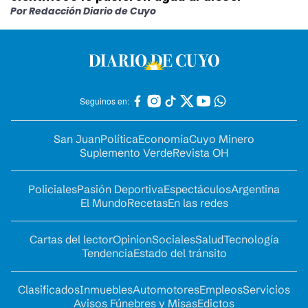
Por Redacción Diario de Cuyo
Seguinos en:
San Juan
Política
Economía
Cuyo Minero
Suplemento Verde
Revista OH
Policiales
Pasión Deportiva
Espectáculos
Argentina
El Mundo
Recetas
En las redes
Cartas del lector
Opinion
Sociales
Salud
Tecnología
Tendencia
Estado del tránsito
Clasificados
Inmuebles
Automotores
Empleos
Servicios
Avisos Fúnebres y Misas
Edictos