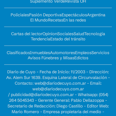
Suplemento Verde
Revista OH
Policiales
Pasión Deportiva
Espectáculos
Argentina
El Mundo
Recetas
En las redes
Cartas del lector
Opinion
Sociales
Salud
Tecnología
Tendencia
Estado del tránsito
Clasificados
Inmuebles
Automotores
Empleos
Servicios
Avisos Fúnebres y Misas
Edictos
Diario de Cuyo - Fecha de Inicio: 11/2003 - Dirección:
Av. Alem Sur 1639. Esquina Lateral de Circunvalación -
Contacto:
web@diariodecuyo.com.ar
- Email:
web@diariodecuyo.com.ar
/
publicidad@diariodecuyo.com.ar
-
Whatsapp: (054)
264 5045343 - Gerente General: Pablo Dellazoppa -
Secretario de Redacción: Diego Castillo - Editor Web:
Mario Romero - Empresa propietaria del medio -