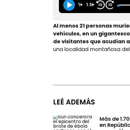
1
1.5
10
10
Al menos 21 personas murier
vehículos, en un gigantesc
de visitantes que acudían a
una localidad montañosa del 
LEÉ ADEMÁS
Más de 1.70
en Repúbli