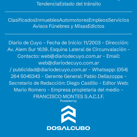
Tendencia
Estado del tránsito
Clasificados
Inmuebles
Automotores
Empleos
Servicios
Avisos Fúnebres y Misas
Edictos
Diario de Cuyo - Fecha de Inicio: 11/2003 - Dirección:
Av. Alem Sur 1639. Esquina Lateral de Circunvalación -
Contacto:
web@diariodecuyo.com.ar
- Email:
web@diariodecuyo.com.ar
/
publicidad@diariodecuyo.com.ar
-
Whatsapp: (054)
264 5045343 - Gerente General: Pablo Dellazoppa -
Secretario de Redacción: Diego Castillo - Editor Web:
Mario Romero - Empresa propietaria del medio -
FRANCISCO MONTES S.A.C.I.F.