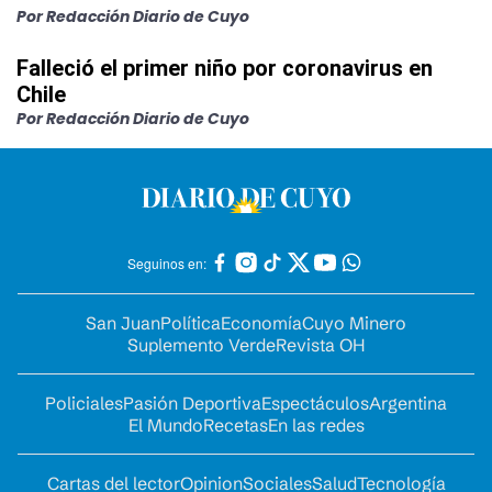
Por Redacción Diario de Cuyo
Falleció el primer niño por coronavirus en
Chile
Por Redacción Diario de Cuyo
Seguinos en:
San Juan
Política
Economía
Cuyo Minero
Suplemento Verde
Revista OH
Policiales
Pasión Deportiva
Espectáculos
Argentina
El Mundo
Recetas
En las redes
Cartas del lector
Opinion
Sociales
Salud
Tecnología