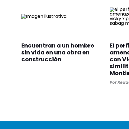
Encuentran a un hombre
El per
sin vida en una obra en
amenaz
construcción
con Vi
simili
Montie
Por
Redac