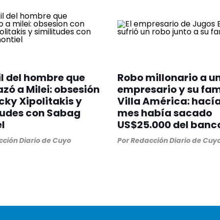
fil del hombre que
Robo millonario a u
ó a Milei: obsesión
empresario y su fam
cky Xipolitakis y
Villa América: hací
tudes con Sabag
mes había sacado
l
US$25.000 del banc
ción Diario de Cuyo
Por
Redacción Diario de Cuy