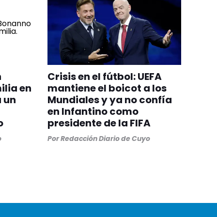
n
Crisis en el fútbol: UEFA
ilia en
mantiene el boicot a los
a un
Mundiales y ya no confía
en Infantino como
o
presidente de la FIFA
o
Por
Redacción Diario de Cuyo