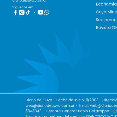
diariodecuyo.com.ar
Economía
Siguenos en:
Cuyo Mine
X
Suplemen
Revista O
Diario de Cuyo - Fecha de Inicio: 11/2003 - Direcc
web@diariodecuyo.com.ar
- Email:
web@diariode
5045343 - Gerente General: Pablo Dellazoppa - Se
Empresa propietaria del medio - FRANCISCO MONTES