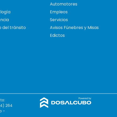
Automotores
logía
Empleos
ncia
Servicios
 del tránsito
Avisos Fúnebres y Misas
Edictos
to:
54) 264
o -