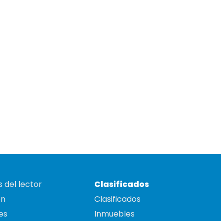
 del lector
Clasificados
on
Clasificados
es
Inmuebles