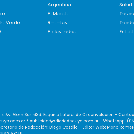
Argentina
Salud
ro
El Mundo
Tecno
to Verde
Recetas
Tende
H
En las redes
Estado
ión: Av. Alem Sur 1639. Esquina Lateral de Circunvalación - Contac
cuyo.com.ar
/
publicidad@diariodecuyo.com.ar
-
Whatsapp: (0
cretario de Redacción: Diego Castillo - Editor Web: Mario Romer
 S.A.C.I.F.