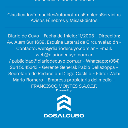
Clasificados
Inmuebles
Automotores
Empleos
Servicios
Avisos Fúnebres y Misas
Edictos
Diario de Cuyo - Fecha de Inicio: 11/2003 - Dirección:
Av. Alem Sur 1639. Esquina Lateral de Circunvalación -
Contacto:
web@diariodecuyo.com.ar
- Email:
web@diariodecuyo.com.ar
/
publicidad@diariodecuyo.com.ar
-
Whatsapp: (054)
264 5045343 - Gerente General: Pablo Dellazoppa -
Secretario de Redacción: Diego Castillo - Editor Web:
Mario Romero - Empresa propietaria del medio -
FRANCISCO MONTES S.A.C.I.F.