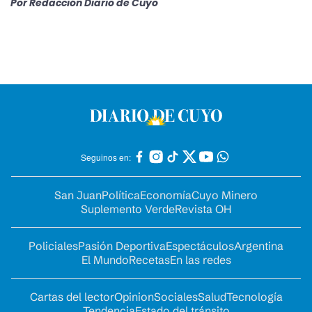
Por
Redacción Diario de Cuyo
Seguinos en:
San Juan
Política
Economía
Cuyo Minero
Suplemento Verde
Revista OH
Policiales
Pasión Deportiva
Espectáculos
Argentina
El Mundo
Recetas
En las redes
Cartas del lector
Opinion
Sociales
Salud
Tecnología
Tendencia
Estado del tránsito