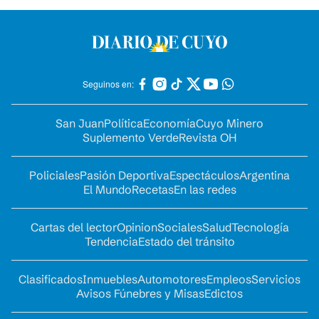
Seguinos en:
San Juan
Política
Economía
Cuyo Minero
Suplemento Verde
Revista OH
Policiales
Pasión Deportiva
Espectáculos
Argentina
El Mundo
Recetas
En las redes
Cartas del lector
Opinion
Sociales
Salud
Tecnología
Tendencia
Estado del tránsito
Clasificados
Inmuebles
Automotores
Empleos
Servicios
Avisos Fúnebres y Misas
Edictos