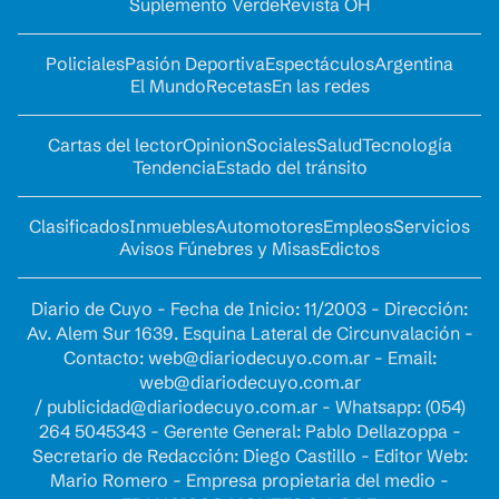
Suplemento Verde
Revista OH
Policiales
Pasión Deportiva
Espectáculos
Argentina
El Mundo
Recetas
En las redes
Cartas del lector
Opinion
Sociales
Salud
Tecnología
Tendencia
Estado del tránsito
Clasificados
Inmuebles
Automotores
Empleos
Servicios
Avisos Fúnebres y Misas
Edictos
Diario de Cuyo - Fecha de Inicio: 11/2003 - Dirección:
Av. Alem Sur 1639. Esquina Lateral de Circunvalación -
Contacto:
web@diariodecuyo.com.ar
- Email:
web@diariodecuyo.com.ar
/
publicidad@diariodecuyo.com.ar
-
Whatsapp: (054)
264 5045343 - Gerente General: Pablo Dellazoppa -
Secretario de Redacción: Diego Castillo - Editor Web:
Mario Romero - Empresa propietaria del medio -