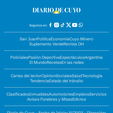
Seguinos en:
San Juan
Política
Economía
Cuyo Minero
Suplemento Verde
Revista OH
Policiales
Pasión Deportiva
Espectáculos
Argentina
El Mundo
Recetas
En las redes
Cartas del lector
Opinion
Sociales
Salud
Tecnología
Tendencia
Estado del tránsito
Clasificados
Inmuebles
Automotores
Empleos
Servicios
Avisos Fúnebres y Misas
Edictos
Diario de Cuyo - Fecha de Inicio: 11/2003 - Dirección: