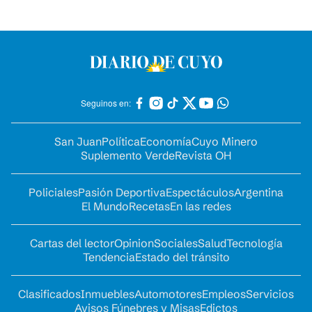
Seguinos en:
San Juan
Política
Economía
Cuyo Minero
Suplemento Verde
Revista OH
Policiales
Pasión Deportiva
Espectáculos
Argentina
El Mundo
Recetas
En las redes
Cartas del lector
Opinion
Sociales
Salud
Tecnología
Tendencia
Estado del tránsito
Clasificados
Inmuebles
Automotores
Empleos
Servicios
Avisos Fúnebres y Misas
Edictos