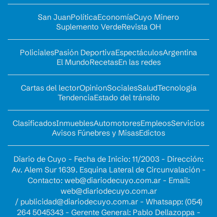
San Juan
Política
Economía
Cuyo Minero
Suplemento Verde
Revista OH
Policiales
Pasión Deportiva
Espectáculos
Argentina
El Mundo
Recetas
En las redes
Cartas del lector
Opinion
Sociales
Salud
Tecnología
Tendencia
Estado del tránsito
Clasificados
Inmuebles
Automotores
Empleos
Servicios
Avisos Fúnebres y Misas
Edictos
Diario de Cuyo - Fecha de Inicio: 11/2003 - Dirección:
Av. Alem Sur 1639. Esquina Lateral de Circunvalación -
Contacto:
web@diariodecuyo.com.ar
- Email:
web@diariodecuyo.com.ar
/
publicidad@diariodecuyo.com.ar
-
Whatsapp: (054)
264 5045343 - Gerente General: Pablo Dellazoppa -