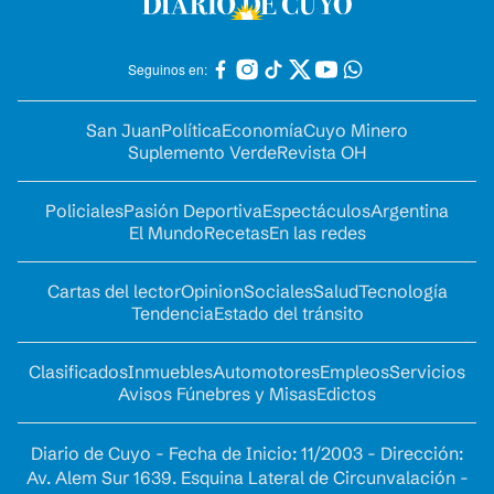
Seguinos en:
San Juan
Política
Economía
Cuyo Minero
Suplemento Verde
Revista OH
Policiales
Pasión Deportiva
Espectáculos
Argentina
El Mundo
Recetas
En las redes
Cartas del lector
Opinion
Sociales
Salud
Tecnología
Tendencia
Estado del tránsito
Clasificados
Inmuebles
Automotores
Empleos
Servicios
Avisos Fúnebres y Misas
Edictos
Diario de Cuyo - Fecha de Inicio: 11/2003 - Dirección:
Av. Alem Sur 1639. Esquina Lateral de Circunvalación -