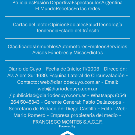
Policiales
Pasión Deportiva
Espectáculos
Argentina
El Mundo
Recetas
En las redes
Cartas del lector
Opinion
Sociales
Salud
Tecnología
Tendencia
Estado del tránsito
Clasificados
Inmuebles
Automotores
Empleos
Servicios
Avisos Fúnebres y Misas
Edictos
Diario de Cuyo - Fecha de Inicio: 11/2003 - Dirección:
Av. Alem Sur 1639. Esquina Lateral de Circunvalación -
Contacto:
web@diariodecuyo.com.ar
- Email:
web@diariodecuyo.com.ar
/
publicidad@diariodecuyo.com.ar
-
Whatsapp: (054)
264 5045343 - Gerente General: Pablo Dellazoppa -
Secretario de Redacción: Diego Castillo - Editor Web:
Mario Romero - Empresa propietaria del medio -
FRANCISCO MONTES S.A.C.I.F.