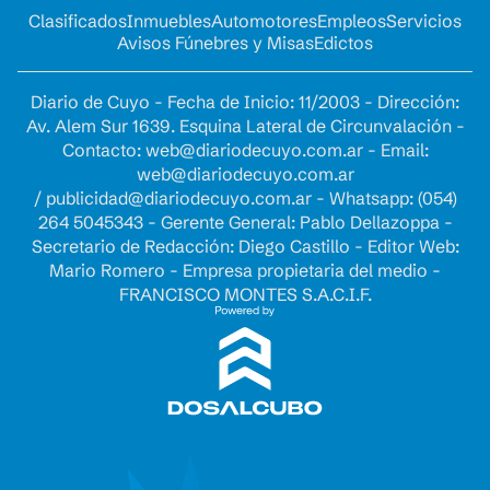
Clasificados
Inmuebles
Automotores
Empleos
Servicios
Avisos Fúnebres y Misas
Edictos
Diario de Cuyo - Fecha de Inicio: 11/2003 - Dirección:
Av. Alem Sur 1639. Esquina Lateral de Circunvalación -
Contacto:
web@diariodecuyo.com.ar
- Email:
web@diariodecuyo.com.ar
/
publicidad@diariodecuyo.com.ar
-
Whatsapp: (054)
264 5045343 - Gerente General: Pablo Dellazoppa -
Secretario de Redacción: Diego Castillo - Editor Web:
Mario Romero - Empresa propietaria del medio -
FRANCISCO MONTES S.A.C.I.F.