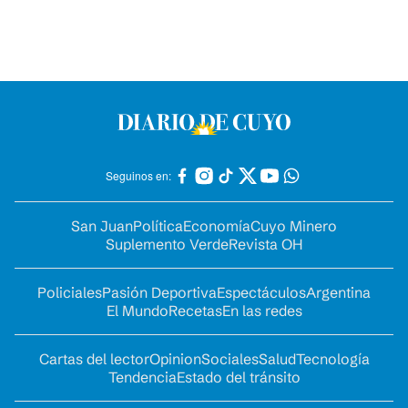
Seguinos en:
San Juan
Política
Economía
Cuyo Minero
Suplemento Verde
Revista OH
Policiales
Pasión Deportiva
Espectáculos
Argentina
El Mundo
Recetas
En las redes
Cartas del lector
Opinion
Sociales
Salud
Tecnología
Tendencia
Estado del tránsito