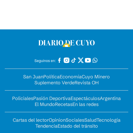
Seguinos en:
San Juan
Política
Economía
Cuyo Minero
Suplemento Verde
Revista OH
Policiales
Pasión Deportiva
Espectáculos
Argentina
El Mundo
Recetas
En las redes
Cartas del lector
Opinion
Sociales
Salud
Tecnología
Tendencia
Estado del tránsito