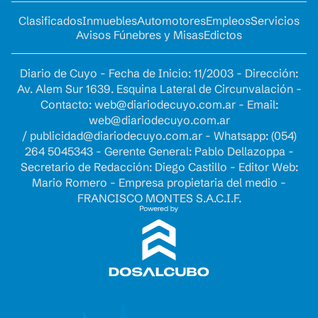
Clasificados
Inmuebles
Automotores
Empleos
Servicios
Avisos Fúnebres y Misas
Edictos
Diario de Cuyo - Fecha de Inicio: 11/2003 - Dirección:
Av. Alem Sur 1639. Esquina Lateral de Circunvalación -
Contacto:
web@diariodecuyo.com.ar
- Email:
web@diariodecuyo.com.ar
/
publicidad@diariodecuyo.com.ar
-
Whatsapp: (054)
264 5045343 - Gerente General: Pablo Dellazoppa -
Secretario de Redacción: Diego Castillo - Editor Web:
Mario Romero - Empresa propietaria del medio -
FRANCISCO MONTES S.A.C.I.F.