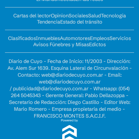
Cartas del lector
Opinion
Sociales
Salud
Tecnología
Tendencia
Estado del tránsito
Clasificados
Inmuebles
Automotores
Empleos
Servicios
Avisos Fúnebres y Misas
Edictos
Diario de Cuyo - Fecha de Inicio: 11/2003 - Dirección:
Av. Alem Sur 1639. Esquina Lateral de Circunvalación -
Contacto:
web@diariodecuyo.com.ar
- Email:
web@diariodecuyo.com.ar
/
publicidad@diariodecuyo.com.ar
-
Whatsapp: (054)
264 5045343 - Gerente General: Pablo Dellazoppa -
Secretario de Redacción: Diego Castillo - Editor Web:
Mario Romero - Empresa propietaria del medio -
FRANCISCO MONTES S.A.C.I.F.