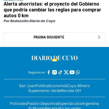
Alerta ahorristas: el proyecto del Gobierno
que podría cambiar las reglas para comprar
autos 0 km
Por Redacción Diario de Cuyo
PÁGINA SIGUIENTE
Seguinos en:
San Juan
Política
Economía
Cuyo Minero
Suplemento Verde
Revista OH
Policiales
Pasión Deportiva
Espectáculos
Argentina
El Mundo
Recetas
En las redes