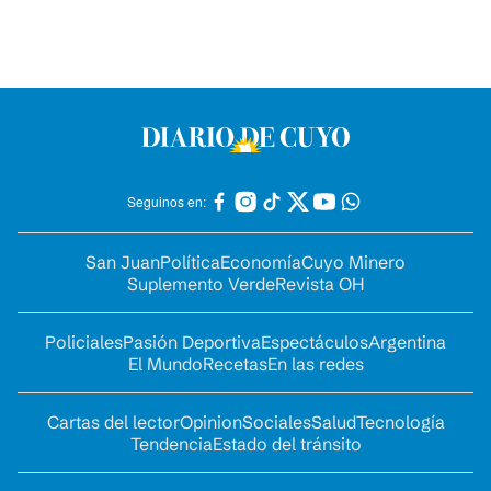
Seguinos en:
San Juan
Política
Economía
Cuyo Minero
Suplemento Verde
Revista OH
Policiales
Pasión Deportiva
Espectáculos
Argentina
El Mundo
Recetas
En las redes
Cartas del lector
Opinion
Sociales
Salud
Tecnología
Tendencia
Estado del tránsito