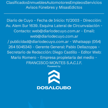
Clasificados
Inmuebles
Automotores
Empleos
Servicios
Avisos Fúnebres y Misas
Edictos
Diario de Cuyo - Fecha de Inicio: 11/2003 - Dirección:
Av. Alem Sur 1639. Esquina Lateral de Circunvalación -
Contacto:
web@diariodecuyo.com.ar
- Email:
web@diariodecuyo.com.ar
/
publicidad@diariodecuyo.com.ar
-
Whatsapp: (054)
264 5045343 - Gerente General: Pablo Dellazoppa -
Secretario de Redacción: Diego Castillo - Editor Web:
Mario Romero - Empresa propietaria del medio -
FRANCISCO MONTES S.A.C.I.F.