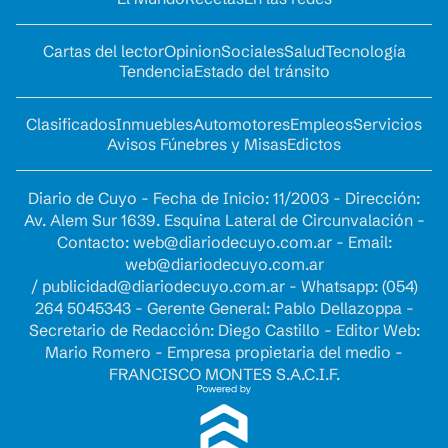
Cartas del lector
Opinion
Sociales
Salud
Tecnología
Tendencia
Estado del tránsito
Clasificados
Inmuebles
Automotores
Empleos
Servicios
Avisos Fúnebres y Misas
Edictos
Diario de Cuyo - Fecha de Inicio: 11/2003 - Dirección:
Av. Alem Sur 1639. Esquina Lateral de Circunvalación -
Contacto:
web@diariodecuyo.com.ar
- Email:
web@diariodecuyo.com.ar
/
publicidad@diariodecuyo.com.ar
-
Whatsapp: (054)
264 5045343 - Gerente General: Pablo Dellazoppa -
Secretario de Redacción: Diego Castillo - Editor Web:
Mario Romero - Empresa propietaria del medio -
FRANCISCO MONTES S.A.C.I.F.