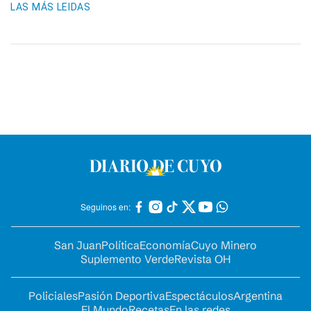
LAS MÁS LEIDAS
Seguinos en:
San Juan
Política
Economía
Cuyo Minero
Suplemento Verde
Revista OH
Policiales
Pasión Deportiva
Espectáculos
Argentina
El Mundo
Recetas
En las redes