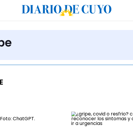
ipe
E