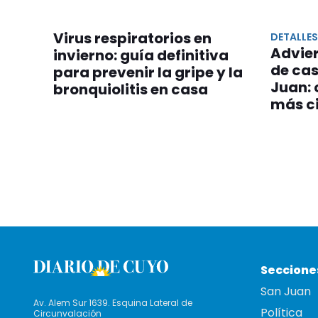
Virus respiratorios en
DETALLE
Advie
invierno: guía definitiva
de cas
para prevenir la gripe y la
Juan: 
bronquiolitis en casa
más c
Seccione
San Juan
Av. Alem Sur 1639. Esquina Lateral de
Política
Circunvalación