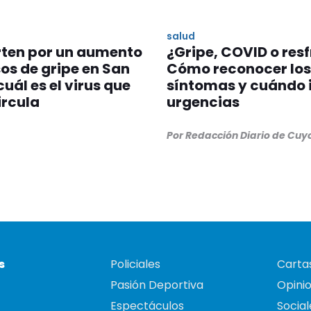
S
salud
rten por un aumento
¿Gripe, COVID o resf
os de gripe en San
Cómo reconocer los
cuál es el virus que
síntomas y cuándo i
ircula
urgencias
Por Redacción Diario de Cuy
s
Policiales
Cartas
Pasión Deportiva
Opini
Espectáculos
Social