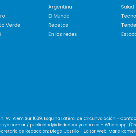
Argentina
Salud
ro
El Mundo
Tecno
to Verde
Recetas
Tende
H
En las redes
Estado
ión: Av. Alem Sur 1639. Esquina Lateral de Circunvalación - Contac
cuyo.com.ar
/
publicidad@diariodecuyo.com.ar
-
Whatsapp: (0
cretario de Redacción: Diego Castillo - Editor Web: Mario Romer