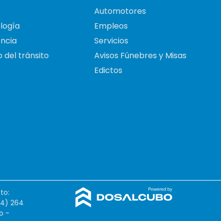
Automotores
logía
Empleos
ncia
Servicios
 del tránsito
Avisos Fúnebres y Misas
Edictos
to:
54) 264
o -