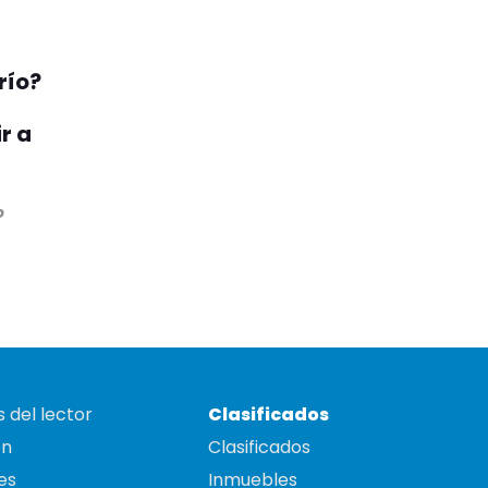
río?
r a
o
 del lector
Clasificados
on
Clasificados
es
Inmuebles