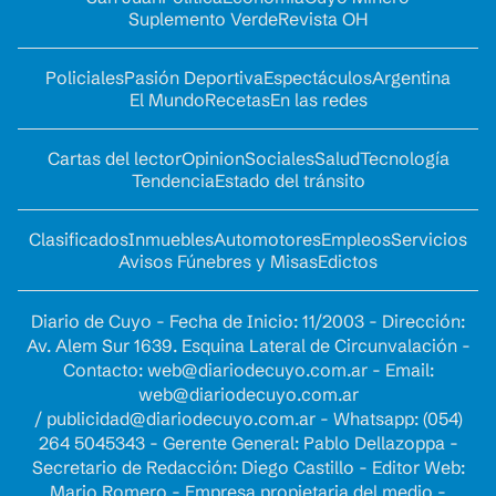
Suplemento Verde
Revista OH
Policiales
Pasión Deportiva
Espectáculos
Argentina
El Mundo
Recetas
En las redes
Cartas del lector
Opinion
Sociales
Salud
Tecnología
Tendencia
Estado del tránsito
Clasificados
Inmuebles
Automotores
Empleos
Servicios
Avisos Fúnebres y Misas
Edictos
Diario de Cuyo - Fecha de Inicio: 11/2003 - Dirección:
Av. Alem Sur 1639. Esquina Lateral de Circunvalación -
Contacto:
web@diariodecuyo.com.ar
- Email:
web@diariodecuyo.com.ar
/
publicidad@diariodecuyo.com.ar
-
Whatsapp: (054)
264 5045343 - Gerente General: Pablo Dellazoppa -
Secretario de Redacción: Diego Castillo - Editor Web:
Mario Romero - Empresa propietaria del medio -