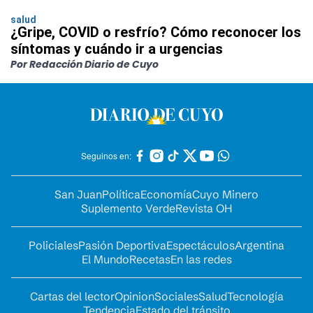
salud
¿Gripe, COVID o resfrío? Cómo reconocer los
síntomas y cuándo ir a urgencias
Por Redacción Diario de Cuyo
Seguinos en:
San Juan
Política
Economía
Cuyo Minero
Suplemento Verde
Revista OH
Policiales
Pasión Deportiva
Espectáculos
Argentina
El Mundo
Recetas
En las redes
Cartas del lector
Opinion
Sociales
Salud
Tecnología
Tendencia
Estado del tránsito