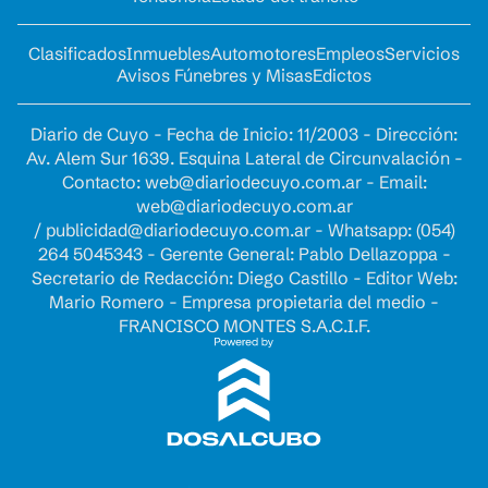
Clasificados
Inmuebles
Automotores
Empleos
Servicios
Avisos Fúnebres y Misas
Edictos
Diario de Cuyo - Fecha de Inicio: 11/2003 - Dirección:
Av. Alem Sur 1639. Esquina Lateral de Circunvalación -
Contacto:
web@diariodecuyo.com.ar
- Email:
web@diariodecuyo.com.ar
/
publicidad@diariodecuyo.com.ar
-
Whatsapp: (054)
264 5045343 - Gerente General: Pablo Dellazoppa -
Secretario de Redacción: Diego Castillo - Editor Web:
Mario Romero - Empresa propietaria del medio -
FRANCISCO MONTES S.A.C.I.F.